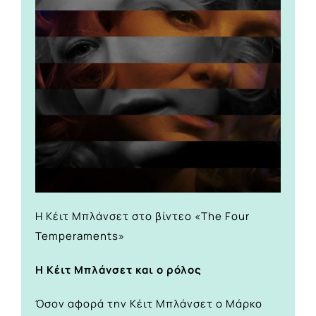
Η Κέιτ Μπλάνσετ στο βίντεο «The Four
Temperaments»
Η Κέιτ Μπλάνσετ και ο ρόλος
Όσον αφορά την Κέιτ Μπλάνσετ ο Μάρκο