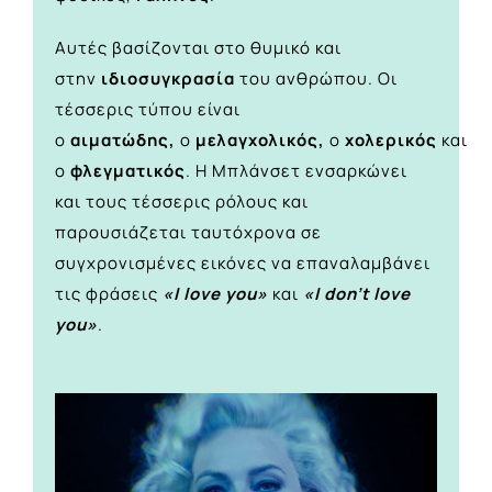
Αυτές βασίζονται στο θυμικό και
στην
ιδιοσυγκρασία
του ανθρώπου. Οι
τέσσερις τύπου είναι
ο
αιματώδης,
ο
μελαγχολικός,
ο
χολερικός
και
ο
φλεγματικός
. Η Μπλάνσετ ενσαρκώνει
και τους τέσσερις ρόλους και
παρουσιάζεται ταυτόχρονα σε
συγχρονισμένες εικόνες να επαναλαμβάνει
τις φράσεις
«I love you»
και
«I don’t love
you»
.