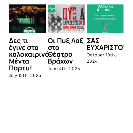
 τι
Οι Πυξ Λαξ
ΣΑΣ
BIOTIX: 
νε στο
στο
ΕΥΧΑΡΙΣΤΟΥΜΕ!
1η
οκαιρινό
Θέατρο
ολοκληρ
October 18th,
τα
Βράχων
σειρά
2024
τυ!
προβιοτ
June 4th, 2025
από την
12th, 2025
Quest
June 1st, 202