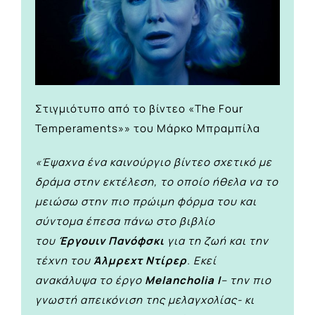
Στιγμιότυπο από το βίντεο «The Four
Temperaments»» του Μάρκο Μπραμπίλα
«Έψαχνα ένα καινούργιο βίντεο σχετικό με
δράμα στην εκτέλεση, το οποίο ήθελα να το
μειώσω στην πιο πρώιμη φόρμα του και
σύντομα έπεσα πάνω στο βιβλίο
του
Έργουιν Πανόφσκι
για τη ζωή και την
τέχνη του
Άλμρεχτ Ντίρερ
. Εκεί
ανακάλυψα το έργο
Melancholia I
– την πιο
γνωστή απεικόνιση της μελαγχολίας- κι