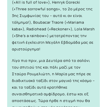
(«All is full of love»), Henryk Gorecki
(«Three sorrowful songs», το 2ο μέρος της
3ης Συμφωνίας του – αυτό κι αν είναι
τόλμημα!), Boubacar Traore («Mariama
kaba»), Radiohead («Reckoner»), Lola Marsh
(«She’s a rainbow») μετατρέποντας την
φετινή έγκλειστη Μεγάλη Εβδομάδα μας σε
αριστούργημα!
Λίγο πιο πριν, μια Δευτέρα από το σαλόνι
του σπιτιού της και πάλι μαζί με τον
Σταύρο Ρουμελιώτη, η Μαρία μας πήρε σε
διαδικτυακό ταξίδι στον μαγικό της κόσμο –
και το ταξίδι αυτό κρατήθηκε
συναισθηματικά αμφίδρομο, έστω και εξ
αποστάσεως. Τώρα ήρθε η στιγμή που θα