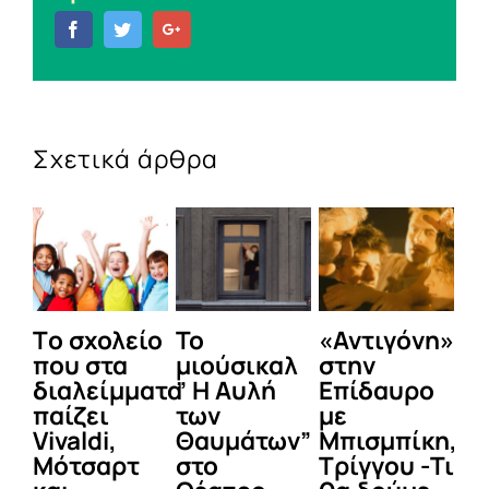
Facebook
Twitter
Google+
Σχετικά άρθρα
Tο σχολείο
Το
«Αντιγόνη»
Ό
που στα
μιούσικαλ
στην
Αθ
διαλείμματα
” Η Αυλή
Επίδαυρο
Σκ
παίζει
των
με
ε
Vivaldi,
Θαυμάτων”
Μπισμπίκη,
τ
Μότσαρτ
στο
Τρίγγου -Τι
ε