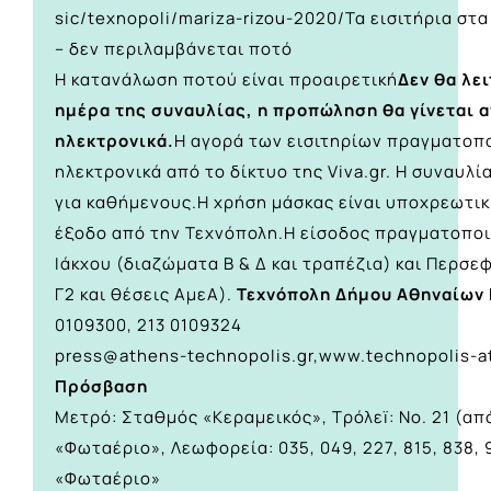
sic/texnopoli/mariza-rizou-202
0/
Τα εισιτήρια στ
– δεν περιλαμβάνεται ποτό
Η κατανάλωση ποτού είναι προαιρετική
Δεν θα λε
ημέρα της συναυλίας, η προπώληση θα γίνεται 
ηλεκτρονικά.
Η αγορά των εισιτηρίων πραγματοπο
ηλεκτρονικά από το δίκτυο της Viva.gr. Η συναυλί
για καθήμενους.Η χρήση μάσκας είναι υποχρεωτική
έξοδο από την Τεχνόπολη.Η είσοδος πραγματοποιε
Ιάκχου (διαζώματα Β & Δ και τραπέζια) και Περσε
Γ2 και θέσεις ΑμεΑ).
Τεχνόπολη Δήμου Αθηναίων
0109300, 213 0109324
press@athens-technopolis.gr
,
ww
w.technopolis-
Πρόσβαση
Μετρό: Σταθμός «Κεραμεικός», Τρόλεï: No. 21 (απ
«Φωταέριο», Λεωφορεία: 035, 049, 227, 815, 838, 9
«Φωταέριο»