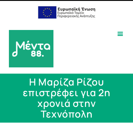
Η Μαρίζα Ρίζου
επιστρέφει για 2η
χρονιά στην
Τεχνόπολη