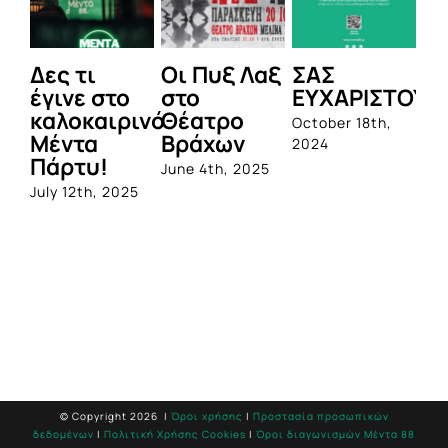
Δες τι
Οι Πυξ Λαξ
ΣΑΣ
BI
έγινε στο
στο
ΕΥΧΑΡΙΣΤΟΥΜ
1η
καλοκαιρινό
Θέατρο
ο
October 18th,
Μέντα
Βράχων
σ
2024
Πάρτυ!
πρ
June 4th, 2025
απ
July 12th, 2025
Q
Jun
© Copyright
2026 |
Όροι χρήσης
|
Προστασία προσωπικών
δεδομένων
|
Πολιτική Χρήσης Cookies
|
Όροι διαγωνισμών Mέντα 88