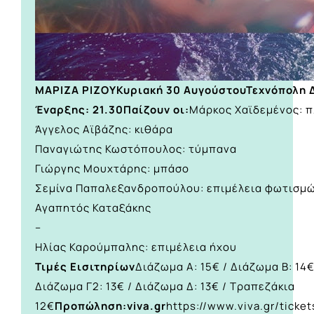
ΜΑΡΙΖΑ ΡΙΖΟΥ
Κυριακή 30 Αυγούστου
Τεχνόπολη 
Έναρξης: 21.30
Παίζουν οι:
Μάρκος Χαϊδεμένος: 
Άγγελος Αϊβάζης: κιθάρα
Παναγιώτης Κωστόπουλος: τύμπανα
Γιώργης Μουχτάρης: μπάσο
Σεμίνα Παπαλεξανδροπούλου: επιμέλεια φωτισμ
Αγαπητός Καταξάκης
–
Ηλίας Καρούμπαλης: επιμέλεια ήχου
Τιμές Εισιτηρίων
Διάζωμα Α: 15€ / Διάζωμα Β: 14€
Διάζωμα Γ2: 13€ / Διάζωμα Δ: 13€ / Τραπεζάκια
12€
Προπώληση:
viva.gr
https://www.viva.gr/ticke