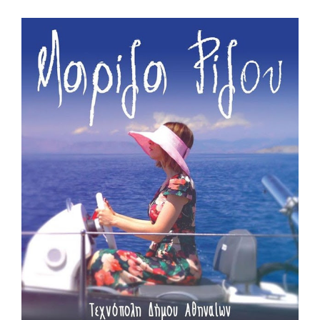
View
Larger
Image