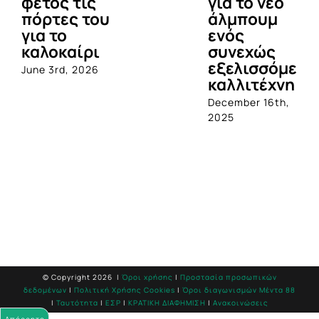
φέτος τις
για το νέο
πόρτες του
άλμπουμ
για το
ενός
καλοκαίρι
συνεχώς
εξελισσόμενο
June 3rd, 2026
καλλιτέχνη
December 16th,
2025
© Copyright
2026 |
Όροι χρήσης
|
Προστασία προσωπικών
δεδομένων
|
Πολιτική Χρήσης Cookies
|
Όροι διαγωνισμών Mέντα 88
|
Ταυτότητα
|
ΕΣΡ
|
ΚΡΑΤΙΚΗ ΔΙΑΦΗΜΙΣΗ
|
Ανακοινώσεις