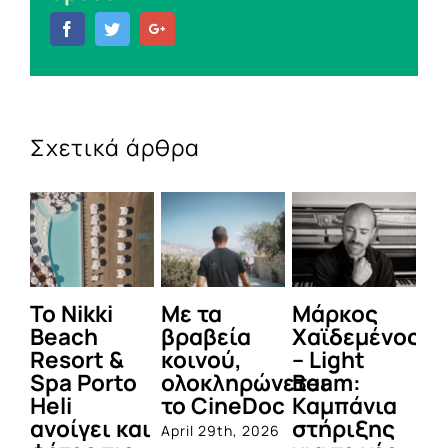
Facebook
Twitter
Google+
Σχετικά άρθρα
To Nikki
Με τα
Μάρκος
Δε
Beach
βραβεία
Χαϊδεμένος
έγ
Resort &
κοινού,
– Light
κα
Spa Porto
ολοκληρώνεται
Beam:
Μ
Heli
το CineDoc
Καμπάνια
Π
ανοίγει και
στήριξης
April 29th, 2026
Jul