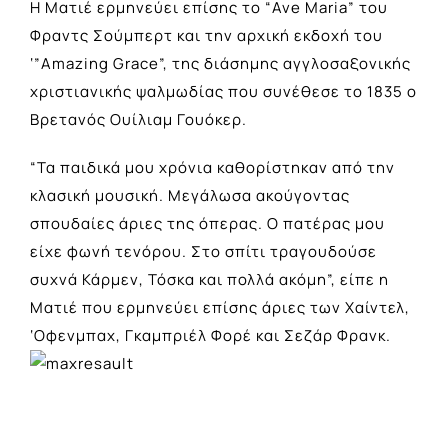
Η Ματιέ ερμηνεύει επίσης το “Ave Maria” του
Φραντς Σούμπερτ και την αρχική εκδοχή του
‘”Amazing Grace”, της διάσημης αγγλοσαξονικής
χριστιανικής ψαλμωδίας που συνέθεσε το 1835 ο
Βρετανός Ουίλιαμ Γουόκερ.
“Τα παιδικά μου χρόνια καθορίστηκαν από την
κλασική μουσική. Μεγάλωσα ακούγοντας
σπουδαίες άριες της όπερας. Ο πατέρας μου
είχε φωνή τενόρου. Στο σπίτι τραγουδούσε
συχνά Κάρμεν, Τόσκα και πολλά ακόμη”, είπε η
Ματιέ που ερμηνεύει επίσης άριες των Χαίντελ,
‘Οφενμπαχ, Γκαμπριέλ Φορέ και Σεζάρ Φρανκ.