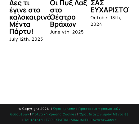
Δες τι
Οι Πυξ Λαξ
ΣΑΣ
BI
έγινε στο
στο
ΕΥΧΑΡΙΣΤΟΥΜ
1η
καλοκαιρινό
Θέατρο
ο
October 18th,
Μέντα
Βράχων
σ
2024
Πάρτυ!
πρ
June 4th, 2025
απ
July 12th, 2025
Q
Jun
© Copyright
2026 |
Όροι χρήσης
|
Προστασία προσωπικών
δεδομένων
|
Πολιτική Χρήσης Cookies
|
Όροι διαγωνισμών Mέντα 88
|
Ταυτότητα
|
ΕΣΡ
|
ΚΡΑΤΙΚΗ ΔΙΑΦΗΜΙΣΗ
|
Ανακοινώσεις