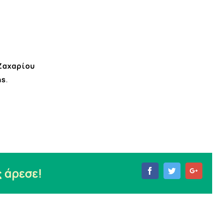
Ζαχαρίου
ns
.
 άρεσε!
Facebook
Twitter
Goog