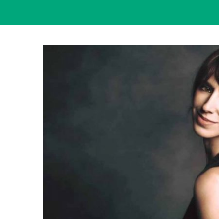
View
Larger
Image