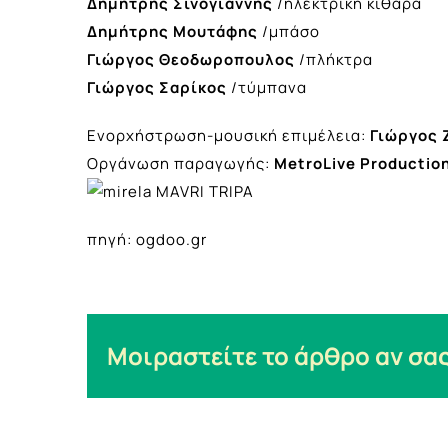
Δημήτρης Σινογιάννης
/ηλεκτρική κιθάρα
Δημήτρης Μουτάφης
/μπάσο
Γιώργος Θεοδωροπουλος
/πλήκτρα
Γιώργος Σαρίκος
/τύμπανα
Ενορχήστρωση-μουσική επιμέλεια:
Γιώργος 
Οργάνωση παραγωγής:
MetroLive Productio
πηγή: ogdoo.gr
Μοιραστείτε το άρθρο αν σας