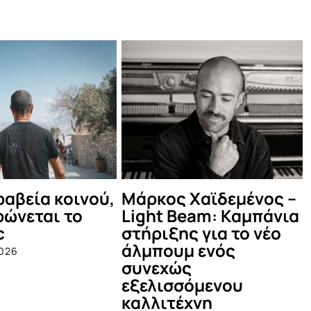
ϊδεμένος –
Δες τι έγινε στο
Οι 
m: Καμπάνια
καλοκαιρινό Μέντα
Θέ
ια το νέο
Πάρτυ!
June 
νός
July 12th, 2025
ενου
η