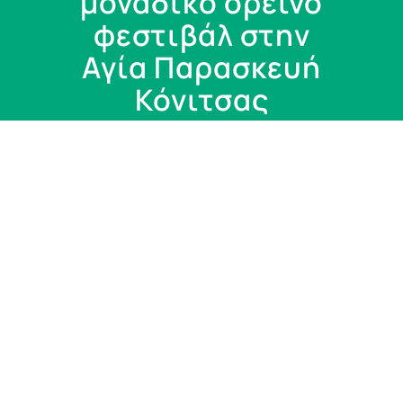
μοναδικό ορεινό
φεστιβάλ στην
Αγία Παρασκευή
Κόνιτσας