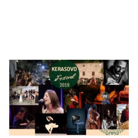
View
Larger
Image