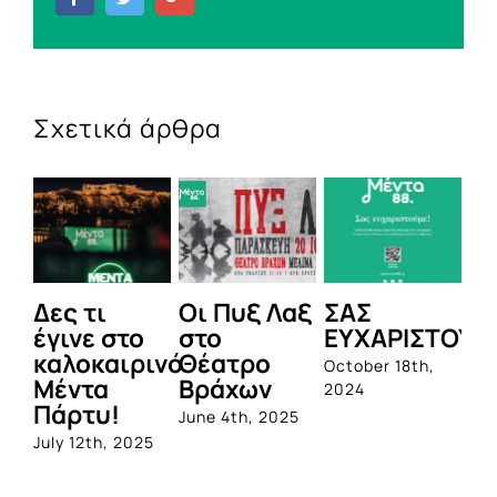
Σχετικά άρθρα
Δες τι
Οι Πυξ Λαξ
ΣΑΣ
BI
έγινε στο
στο
ΕΥΧΑΡΙΣΤΟΥΜ
1η
καλοκαιρινό
Θέατρο
ο
October 18th,
Μέντα
Βράχων
σ
2024
Πάρτυ!
πρ
June 4th, 2025
απ
July 12th, 2025
Q
Jun