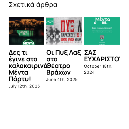
Σχετικά άρθρα
Δες τι
Οι Πυξ Λαξ
ΣΑΣ
BI
έγινε στο
στο
ΕΥΧΑΡΙΣΤΟΥΜ
1η
καλοκαιρινό
Θέατρο
ο
October 18th,
Μέντα
Βράχων
σ
2024
Πάρτυ!
πρ
June 4th, 2025
απ
July 12th, 2025
Q
Jun