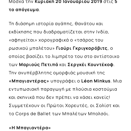
Μόσχα την
Κυριακή 20 Ιανουαρίου 2019
στις
5
το απόγευμα
.
Τη διάσημη ιστορία αγάπης, θανάτου και
εκδίκησης που διαδραματίζεται στην Ινδία,
«αφηγείται» χορογραφικά ο «τσάρος του
ρωσικού μπαλέτου»
Γιούρι Γκριγκορόβιτς
, ο
οποίος βασίζει το λιμπρέτο του στο αντίστοιχο
των
Μαριούς Πετιπά
και
Σεργκέι Κουντέκοφ
.
Την ανυπέρβλητης ομορφιάς μουσική της
«Μπαγιαντέρας»
υπογράφει ο
Léon Minkus
. Μια
εντυπωσιακή παραγωγή με πλούσια κοστούμια
και σκηνικά που δεν πρέπει να χάσει κανείς!
Συμμετέχουν οι Πρώτοι Χορευτές, οι Σολίστ και
το Corps de Ballet των Μπαλέτων Μπολσόι.
«Η Μπαγιαντέρα»