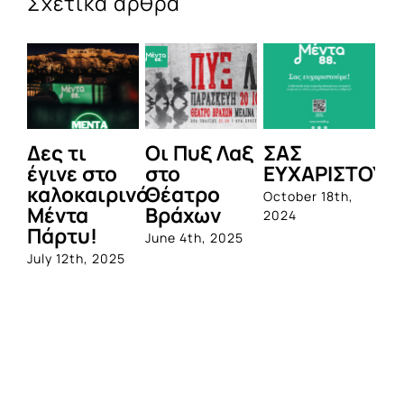
Σχετικά άρθρα
Δες τι
Οι Πυξ Λαξ
ΣΑΣ
BI
έγινε στο
στο
ΕΥΧΑΡΙΣΤΟΥΜ
1η
καλοκαιρινό
Θέατρο
ο
October 18th,
Μέντα
Βράχων
σ
2024
Πάρτυ!
πρ
June 4th, 2025
απ
July 12th, 2025
Q
Jun