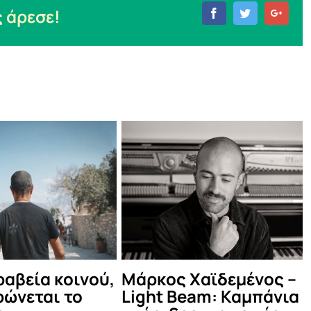
 άρεσε!
Facebook
Twitter
Goog
αϊδεμένος –
Δες τι έγινε στο
Ο
am: Καμπάνια
καλοκαιρινό Μέντα
Θ