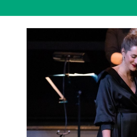
View
Larger
Image