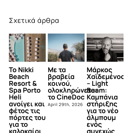
Σχετικά άρθρα
To Nikki
Με τα
Μάρκος
Δε
Beach
βραβεία
Χαϊδεμένος
έγ
Resort &
κοινού,
– Light
κα
Spa Porto
ολοκληρώνεται
Beam:
Μ
Heli
το CineDoc
Καμπάνια
Π
ανοίγει και
στήριξης
April 29th, 2026
Jul
φέτος τις
για το νέο
πόρτες του
άλμπουμ
για το
ενός
καλοκαίρι
συνεχώς