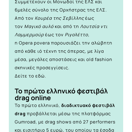
Συμμετέχουν οι Μονωδοί της ΕΛΣ και
6μελές σύνολο της Ορχήστρας της ΕΛΣ.
Από τον
Κουρέα της Σεβίλλης
έως
τον
Μαγικό αυλό
και από τη
Λουτσία ντι
Λαμμερμούρ
έως τον
Ριγολέττο
,
η Opera povera παρουσιάζει την αλώβητη
από κάθε ιό τέχνη της όπερας, με λίγα
μέσα, μεγάλες αποστάσεις και old fashion
σκηνικές προσεγγίσεις.
Δείτε το
εδώ.
To πρώτο ελληνικό φεστιβάλ
drag online
Το πρώτο ελληνικό,
διαδικτυακό φεστιβάλ
drag
προβάλλεται μέσω της πλατφόρμας
Gumroad, με drag shows από 27 performers
και εισιτήριο 5 ευρώ, του οποίου τα έσοδα