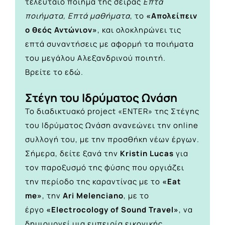
τελευταίο ποίημα της σειράς
Επτά
ποιήματα, Επτά μαθήματα
, το
«Απολείπειν
ο θεός Αντώνιον»
, και ολοκληρώνει τις
επτά συναντήσεις με αφορμή τα ποιήματα
του μεγάλου Αλεξανδρινού ποιητή.
Βρείτε το
εδώ.
Στέγη του Ιδρύματος Ωνάση
Το διαδικτυακό project «ENTER» της Στέγης
του Ιδρύματος Ωνάση ανανεώνει την online
συλλογή του, με την προσθήκη νέων έργων.
Σήμερα, δείτε ξανά την
Kristin Lucas
για
τον παροξυσμό της φύσης που οργιάζει
την περίοδο της καραντίνας με το
«Eat
me»
, την
Ari Melenciano
, με το
έργο
«Electrocology of Sound Travel»
, να
δημιουργεί μια εμπειρία εικονικής