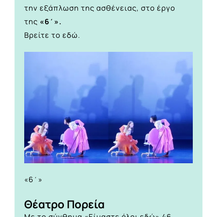
την εξάπλωση της ασθένειας, στο έργο
της
«
6΄»
.
Βρείτε το
εδώ.
«6΄»
Θέατρο Πορεία
Με το σύνθημα «Είμαστε όλοι εδώ» 46