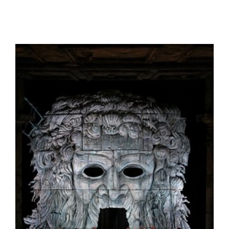
View
Larger
Image