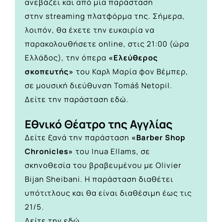
ανεβάζει και από μία παράσταση
στην
streaming πλατφόρμα
της. Σήμερα,
λοιπόν, θα έχετε την ευκαιρία να
παρακολουθήσετε online, στις 21:00 (ώρα
Ελλάδος), την όπερα
«Ελεύθερος
σκοπευτής»
του Καρλ Μαρία φον Βέμπερ,
σε μουσική διεύθυνση Tomáš Netopil.
Δείτε την παράσταση
εδώ.
Εθνικό Θέατρο της Αγγλίας
Δείτε ξανά την παράσταση
«Barber Shop
Chronicles»
του Inua Ellams, σε
σκηνοθεσία του βραβευμένου με Olivier
Bijan Sheibani. Η παράσταση διαθέτει
υπότιτλους και θα είναι διαθέσιμη έως τις
21/5.
Δείτε την
εδώ.