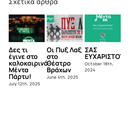
Σχετικά άρθρα
Δες τι
Οι Πυξ Λαξ
ΣΑΣ
BI
έγινε στο
στο
ΕΥΧΑΡΙΣΤΟΥΜ
1η
καλοκαιρινό
Θέατρο
ο
October 18th,
Μέντα
Βράχων
σ
2024
Πάρτυ!
πρ
June 4th, 2025
απ
July 12th, 2025
Q
Jun