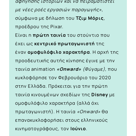
αφήγησης ιστοριών και να πειραματιστεί
με νέες ροές εργασιών παραγωγής»
,
σύμφωνα με δήλωση του
Τζιμ Μόρις
,
προέδρου της Pixar.
Είναι η
πρώτη ταινία
του στούντιο που
έχει ως
κεντρικό πρωταγωνιστή
της
έναν
ομοφυλόφιλο χαρακτήρα
. Η αρχή της
προοδευτικής αυτής κίνησης έγινε με την
ταινία animation
«Onward»
(Φύγαμε),
που
κυκλοφόρησε τον Φεβρουάριο του 2020
στην Ελλάδα. Πρόκειται για την πρώτη
ταινία κινουμένων σχεδίων της
Disney
με
ομοφυλόφιλο χαρακτήρα (αλλά όχι
πρωταγωνιστή). Η ταινία
«Onward»
θα
επανακυκλοφορήσει στους ελληνικούς
κινηματογράφους, τον
Ιούνιο
.