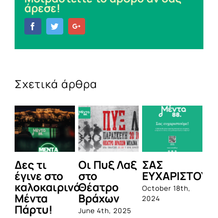
άρεσε!
Facebook
Twitter
Google+
Σχετικά άρθρα
Δες τι
Οι Πυξ Λαξ
ΣΑΣ
BIO
έγινε στο
στο
ΕΥΧΑΡΙΣΤΟΥΜΕ
1η
καλοκαιρινό
Θέατρο
ολο
October 18th,
Μέντα
Βράχων
σει
2024
Πάρτυ!
προ
June 4th, 2025