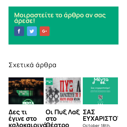
Μοιραστείτε το άρθρο αν σας
άρεσε!
Facebook
Twitter
Google+
Σχετικά άρθρα
Δες τι
Οι Πυξ Λαξ
ΣΑΣ
BI
έγινε στο
στο
ΕΥΧΑΡΙΣΤΟΥΜ
1η
καλοκαιρινό
Θέατρο
ο
October 18th,