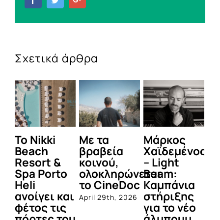
Σχετικά άρθρα
To Nikki
Με τα
Μάρκος
Δε
Beach
βραβεία
Χαϊδεμένος
έγ
Resort &
κοινού,
– Light
κα
Spa Porto
ολοκληρώνεται
Beam:
Μ
Heli
το CineDoc
Καμπάνια
Π
ανοίγει και
στήριξης
April 29th, 2026
Jul
φέτος τις
για το νέο
πόρτες του
άλμπουμ