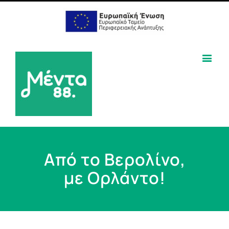
Aπό το Βερολίνο,
με Ορλάντο!