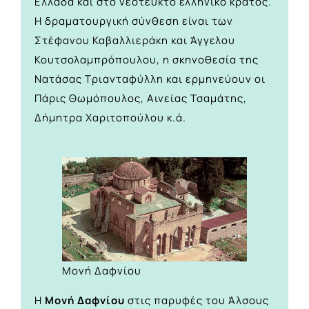
Ελλάδα και στο νεότευκτο ελληνικό κράτος.
Η δραματουργική σύνθεση είναι των
Στέφανου Καβαλλιεράκη και Άγγελου
Κουτσολαμπρόπουλου, η σκηνοθεσία της
Νατάσας Τριανταφύλλη και ερμηνεύουν οι
Πάρις Θωμόπουλος, Αινείας Τσαμάτης,
Δήμητρα Χαριτοπούλου κ.ά.
Μονή Δαφνίου
Η
Μονή Δαφνίου
στις παρυφές του Άλσους