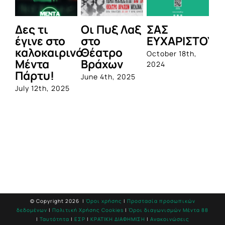
Δες τι
Οι Πυξ Λαξ
ΣΑΣ
BIO
έγινε στο
στο
ΕΥΧΑΡΙΣΤΟΥΜΕ!
1η
καλοκαιρινό
Θέατρο
ολο
October 18th,
Μέντα
Βράχων
σει
2024
Πάρτυ!
προ
June 4th, 2025
από
July 12th, 2025
Que
June 
© Copyright
2026 |
Όροι χρήσης
|
Προστασία προσωπικών
δεδομένων
|
Πολιτική Χρήσης Cookies
|
Όροι διαγωνισμών Mέντα 88
|
Ταυτότητα
|
ΕΣΡ
|
ΚΡΑΤΙΚΗ ΔΙΑΦΗΜΙΣΗ
|
Ανακοινώσεις