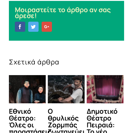
Μοιραστείτε το άρθρο αν σας
άρεσε!
Facebook
Twitter
Google+
Σχετικά άρθρα
Εθνικό
Ο
Δημοτικό
Σε πο
Θέατρο:
θρυλικός
Θέατρο
θέατ
Όλες οι
Ζορμπάς
Πειραιά:
της
παραστάσεις
ζωντανεύει
Το νέο
Αττικ