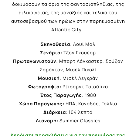
δοκιμάσουν τα όρια της φαντασιοπληξίας, της
ειλικρίνειας, της μοναξιάς και τελικά του
αυτοσεβασμού των ηρώων στην παρηκμασμένη
Atlantic City…
Σκηνοθεσία:
Λουί Μαλ
Σενάριο:
Τζον Γκουέαρ
Πρωταγωνιστούν:
Μπαρτ Λάνκαστερ, Σούζαν
Σαράντον, Μισέλ Πικολί
Μουσική:
Μισέλ Λεγκράν
Φωτογραφία:
Ρίτσαρντ Τσιούπκα
Έτος Παραγωγής:
1980
Χώρα Παραγωγής:
ΗΠΑ, Καναδάς, Γαλλία
Διάρκεια
: 104 λεπτά
Διανομή:
Summer Classics
Κερδίστε προσκλήσεις για την πρεμιέρας της