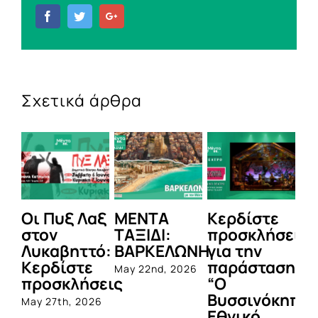
Facebook
Twitter
Google+
Σχετικά άρθρα
Οι Πυξ Λαξ
ΜΕΝΤΑ
Κερδίστε
M
στον
ΤΑΞΙΔΙ:
προσκλήσεις
LI
Λυκαβηττό:
ΒΑΡΚΕΛΩΝΗ
για την
Μ
Κερδίστε
παράσταση
Π
May 22nd, 2026
προσκλήσεις
“Ο
Apr
Βυσσινόκηπος
May 27th, 2026
Εθνικό