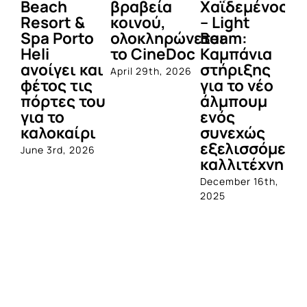
Beach
βραβεία
Χαϊδεμένος
έγ
Resort &
κοινού,
– Light
κα
Spa Porto
ολοκληρώνεται
Beam:
Μ
Heli
το CineDoc
Καμπάνια
Π
ανοίγει και
στήριξης
April 29th, 2026
Jul
φέτος τις
για το νέο
πόρτες του
άλμπουμ
για το
ενός
καλοκαίρι
συνεχώς
εξελισσόμενο
June 3rd, 2026
καλλιτέχνη
December 16th,
2025