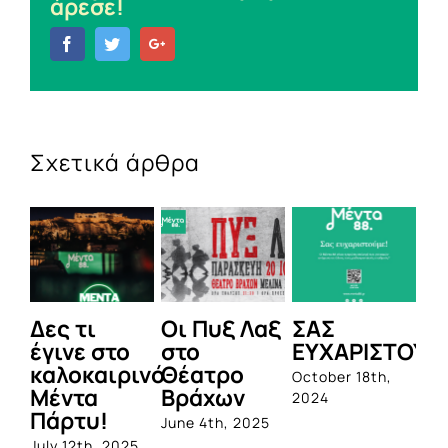
άρεσε!
Facebook
Twitter
Google+
Σχετικά άρθρα
ς τι
Οι Πυξ Λαξ
ΣΑΣ
BIOTIX:
ινε στο
στο
ΕΥΧΑΡΙΣΤΟΥΜΕ!
1η
λοκαιρινό
Θέατρο
ολοκλη
October 18th,
ντα
Βράχων
σειρά
2024
ρτυ!
προβιο
June 4th, 2025
από τη
 12th, 2025