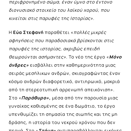
περιφρονημένο σώμα, έναν ύμνο στο έντονο
διονυσιακό στοιχείο του λαϊκού χορού, που
κινείται στις παρυφές της Ιστορίας».
Η
Εύα Στεφανή
παραθέτει «
πολλές μικρές
αφηγήσεις που παραδοσιακά βρίσκονται στις
παρυφές της ιστορίας, ακριβώς επειδή
θεωρούνται ασήμαντες»
. Το νέο της έργο «
Μόνο
άνδρες»
εισβάλλει στην καθημερινότητα μιας
σειράς μεσήλικων ανδρών, σκιαγραφώντας έναν
κόσμο ανδρών διαφορετικό, αντιηρωικό, μακριά
από τη στερεοτυπική αρρενωπή απεικόνιση».
Στο «
Παράθυρο»,
μέσα από την παρουσία μιας
γυναίκας καθισμένης σε ένα δωμάτιο, το έργο
υπενθυμίζει τη σημασία της σιωπής και της μη
δράσης, η ιστορία του νεκρού χρόνου που δεν
περνά. Στο «
Στόμα»
αντιπαραβάλλονται εικόνες