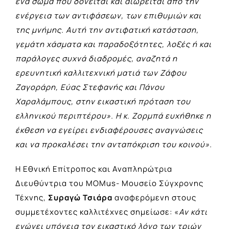
ένα σώμα που δονείται και αιωρείται από την
ενέργεια των αντιφάσεων, των επιθυμιών και
της μνήμης. Αυτή την αντιφατική κατάσταση,
γεμάτη χάσματα και παραδοξότητες, λοξές ή και
παράλογες συχνά διαδρομές, αναζητά η
ερευνητική καλλιτεχνική ματιά των Ζάφου
Ζαγοράρη, Εύας Στεφανής και Πάνου
Χαραλάμπους, στην εικαστική πρόταση του
ελληνικού περιπτέρου». Η κ. Ζορμπά ευχήθηκε η
έκθεση να εγείρει ενδιαφέρουσες αναγνώσεις
και να προκαλέσει την ανταπόκριση του κοινού».
Η Εθνική Επίτροπος και Αναπληρώτρια
Διευθύντρια του MOMus- Μουσείο Σύγχρονης
Τέχνης,
Συραγώ Τσιάρα
αναφερόμενη στους
συμμετέχοντες καλλιτέχνες σημείωσε: «
Αν κάτι
ενώνει υπόγεια τον εικαστικό λόγο των τριών