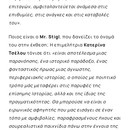
επιταγών, αμφιταλαντεύεται ανάμεσα στις
επιθυμίες, στις ανάγκες και στις καταβολές
του».
Ποιος είναι ο
Mr. Stigl
, που δανείζει το όνομά
του στην έκθεση; Η επιμελήτρια
Κατερίνα
Τσέλου
τόνισε ότι
«είναι αποτέλεσμα μιας
παρανόησης, ένα ιστορικό παράδοξο, ένας
φανταστικός ήρωας μιας άγνωστης,
περιφερειακής ιστορίας, ο οποίος με ποιητικό
τρόπο μάς μεταφέρει στις παρυφές της
επίσημης Ιστορίας, αλλά και της ίδιας της
πραγματικότητας. Θα μπορούσε να είναι ο
ειρωνικός αφηγητής που μας εισάγει σε έναν
τόπο με αμφιβολίες, παραφρασμένους ήχους και
σουρεαλιστικά παιχνίδια πάνω στην έννοια της