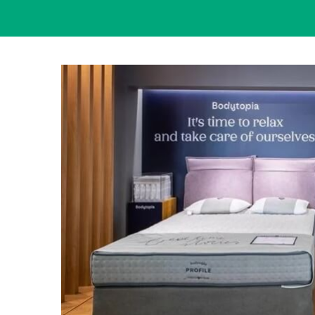
View
Larger
Image