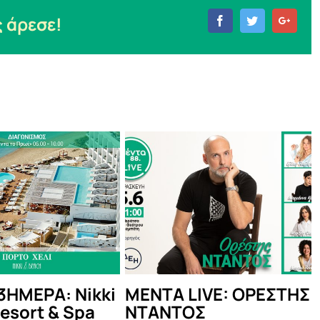
 άρεσε!
Facebook
Twitter
Goog
ι Πυξ Λαξ στον
ΜΕΝΤΑ ΤΑΞΙΔΙ:
υκαβηττό: Κερδίστε
ΒΑΡΚΕΛΩΝΗ