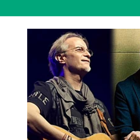
View
Larger
Image