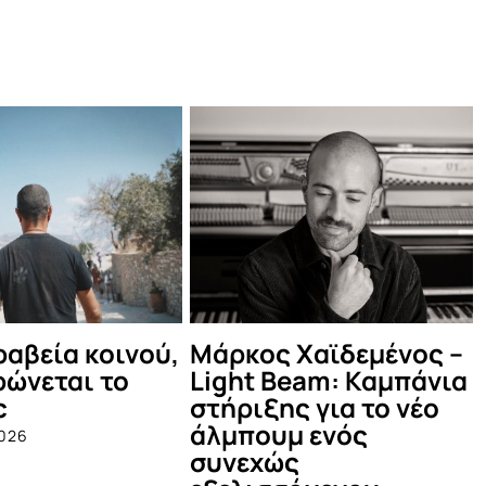
–
Δες τι έγινε στο
Οι Πυξ Λαξ σ
ια
καλοκαιρινό Μέντα
Θέατρο Βράχ
Πάρτυ!
June 4th, 2025
July 12th, 2025