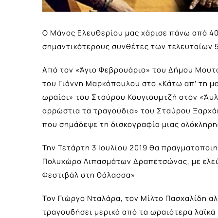
Ο Μάνος Ελευθερίου μας χάρισε πάνω από 4
σημαντικότερους συνθέτες των τελευταίων 
Από τον «Άγιο Φεβρουάριο» του Δήμου Μούτσ
του Γιάννη Μαρκόπουλου στο «Κάτω απ’ τη μα
ωραίοι» του Σταύρου Κουγιουμτζή στον «Άμλε
αρρώστια τα τραγούδια» του Σταύρου Ξαρχά
που σημάδεψε τη δισκογραφία μιας ολόκληρη
Την Τετάρτη 3 Ιουλίου 2019 θα πραγματοποι
Πολυχώρο Λιπασμάτων Δραπετσώνας, με ελεύθ
Φεστιβάλ στη θάλασσα»
Τον Γιώργο Νταλάρα, τον Μίλτο Πασχαλίδη α
τραγουδήσει μερικά από τα ωραιότερα λαϊκά 