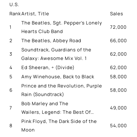
U.S.
Rank
Artist, Title
Sales
The Beatles, Sgt. Pepper’s Lonely
1
72,000
Hearts Club Band
2
The Beatles, Abbey Road
66,000
Soundtrack, Guardians of the
3
62,000
Galaxy: Awesome Mix Vol. 1
4
Ed Sheeran, ÷ (Divide)
62,000
5
Amy Winehouse, Back to Black
58,000
Prince and the Revolution, Purple
6
58,000
Rain (Soundtrack)
Bob Marley and The
7
49,000
Wailers, Legend: The Best Of…
Pink Floyd, The Dark Side of the
8
54,000
Moon