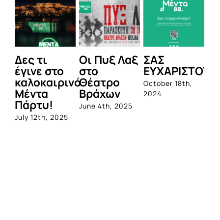
Δες τι
Οι Πυξ Λαξ
ΣΑΣ
BI
έγινε στο
στο
ΕΥΧΑΡΙΣΤΟΥΜ
1η
καλοκαιρινό
Θέατρο
ο
October 18th,
Μέντα
Βράχων
σ
2024
Πάρτυ!
πρ
June 4th, 2025
απ
July 12th, 2025
Q
Jun