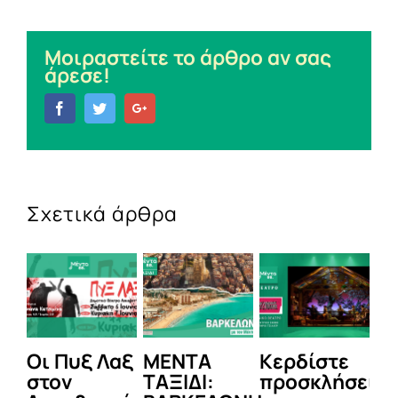
Μοιραστείτε το άρθρο αν σας
άρεσε!
Facebook
Twitter
Google+
Σχετικά άρθρα
Οι Πυξ Λαξ
ΜΕΝΤΑ
Κερδίστε
MEN
στον
ΤΑΞΙΔΙ:
προσκλήσεις
LIVE: