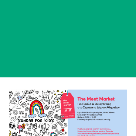
View
Larger
Image