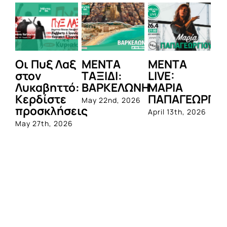
Οι Πυξ Λαξ
ΜΕΝΤΑ
MENTA
MΕΝ
στον
ΤΑΞΙΔΙ:
LIVE:
ΘΕΑΤ
Λυκαβηττό:
ΒΑΡΚΕΛΩΝΗ
ΜΑΡΙΑ
Κερδ
Κερδίστε
ΠΑΠΑΓΕΩΡΓΙΟΥ
προσ
May 22nd, 2026
προσκλήσεις
για “
April 13th, 2026
Μεγά
May 27th, 2026
Φαγο
March 2
2026