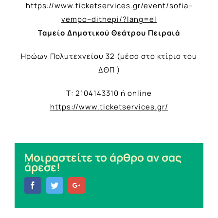
https
://
www
.
ticketservices
.
gr
/
event
/
sofia
–
vempo
–
dithepi
/?
lang
=
el
Ταμείο Δημοτικού Θεάτρου Πειραιά
Ηρώων Πολυτεχνείου 32 (μέσα στο κτίριο του
ΔΘΠ )
Τ: 2104143310 ή online
https://www.ticketservices.gr/
Μοιραστείτε το άρθρο αν σας
άρεσε!
Facebook
Twitter
Google+