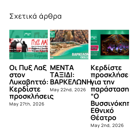
Σχετικά άρθρα
Οι Πυξ Λαξ
ΜΕΝΤΑ
Κερδίστε
MEN
στον
ΤΑΞΙΔΙ:
προσκλήσεις
LIVE:
Λυκαβηττό:
ΒΑΡΚΕΛΩΝΗ
για την
ΜΑΡΙ
Κερδίστε
παράσταση
ΠΑΠΑ
May 22nd, 2026
προσκλήσεις
“Ο
April 13
Βυσσινόκηπος¨σ
May 27th, 2026
Εθνικό
Θέατρο
May 2nd, 2026