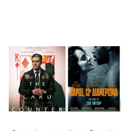
View
Larger
Image