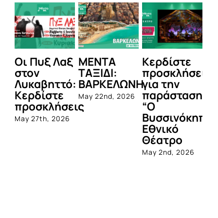
Οι Πυξ Λαξ
ΜΕΝΤΑ
Κερδίστε
M
στον
ΤΑΞΙΔΙ:
προσκλήσεις
LI
Λυκαβηττό:
ΒΑΡΚΕΛΩΝΗ
για την
Μ
Κερδίστε
παράσταση
Π
May 22nd, 2026
προσκλήσεις
“Ο
Apr
Βυσσινόκηπο
May 27th, 2026
Εθνικό
Θέατρο
May 2nd, 2026