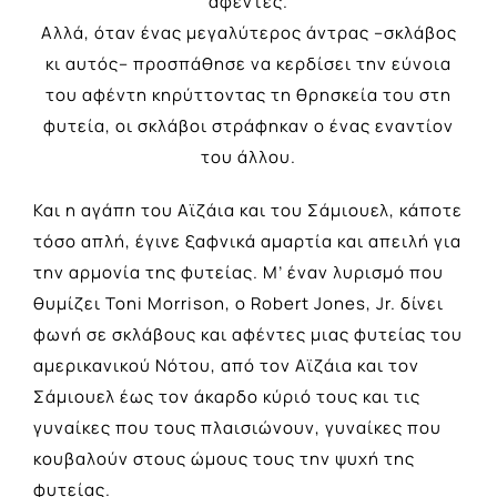
αφέντες.
Αλλά, όταν ένας μεγαλύτερος άντρας –σκλάβος
κι αυτός– προσπάθησε να κερδίσει την εύνοια
του αφέντη κηρύττοντας τη θρησκεία του στη
φυτεία, οι σκλάβοι στράφηκαν ο ένας εναντίον
του άλλου.
Και η αγάπη του Αϊζάια και του Σάμιουελ, κάποτε
τόσο απλή, έγινε ξαφνικά αμαρτία και απειλή για
την αρμονία της φυτείας. Μ’ έναν λυρισμό που
θυμίζει Toni Morrison, ο Robert Jones, Jr. δίνει
φωνή σε σκλάβους και αφέντες μιας φυτείας του
αμερικανικού Νότου, από τον Αϊζάια και τον
Σάμιουελ έως τον άκαρδο κύριό τους και τις
γυναίκες που τους πλαισιώνουν, γυναίκες που
κουβαλούν στους ώμους τους την ψυχή της
φυτείας.