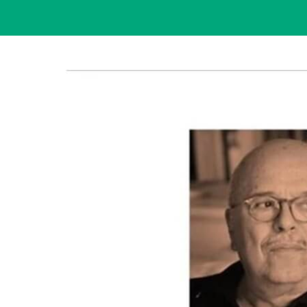
View
Larger
Image