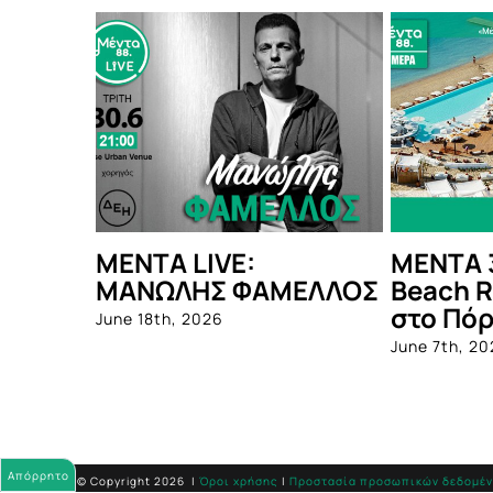
ΜΕΝΤΑ 3ΗΜΕΡΑ: Nikki
ΜΕΝΤΑ
ΜΕΛΛΟΣ
Beach Resort & Spa
ΝΤΑΝ
στο Πόρτο Χέλι
May 28th,
June 7th, 2026
Απόρρητο