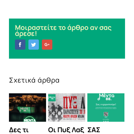
Μοιραστείτε το άρθρο αν σας
άρεσε!
Facebook
Twitter
Google+
Σχετικά άρθρα
τι
Οι Πυξ Λαξ
ΣΑΣ
BIOTIX: Η