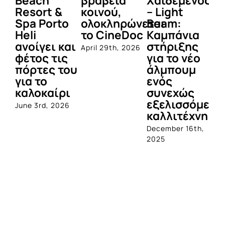
Beach
βραβεία
Χαϊδεμένος
έγ
Resort &
κοινού,
– Light
κα
Spa Porto
ολοκληρώνεται
Beam:
Μ
Heli
το CineDoc
Καμπάνια
Π
ανοίγει και
στήριξης
April 29th, 2026
Jul
φέτος τις
για το νέο
πόρτες του
άλμπουμ
για το
ενός
καλοκαίρι
συνεχώς
εξελισσόμενο
June 3rd, 2026
καλλιτέχνη
December 16th,
2025