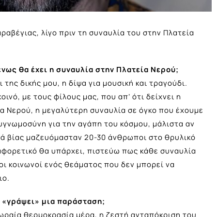
αβέγιας, λίγο πριν τη συναυλία του στην Πλατεία
ένως θα έχει η συναυλία στην Πλατεία Νερού;
 της δικής μου, η δίψα για μουσική και τραγούδι.
ινό, με τους φίλους μας, που απ’ ότι δείχνει η
α Νερού, η μεγαλύτερη συναυλία σε όγκο που έχουμε
υγνωμοσύνη για την αγάπη του κόσμου, μάλιστα αν
ετά βίας μαζευόμασταν 20-30 άνθρωποι στο θρυλικό
ιαφορετικό θα υπάρχει, πιστεύω πως κάθε συναυλία
λοι κοινωνοί ενός θεάματος που δεν μπορεί να
ιο.
α «γράψει» μια παράσταση;
ε ωραία θερμοκρασία μέρα, η ζεστή ανταπόκριση του