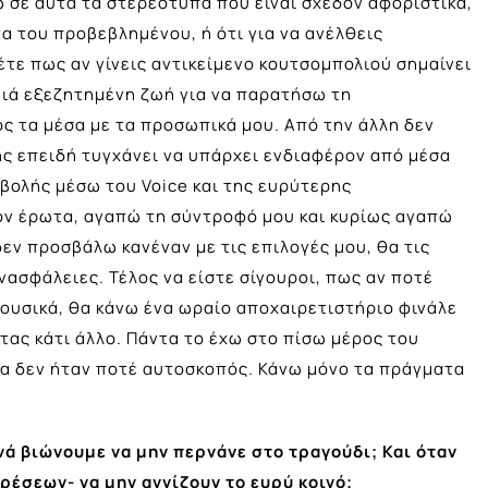
 σε αυτά τα στερεότυπα που είναι σχεδόν αφοριστικά,
α του προβεβλημένου, ή ότι για να ανέλθεις
έτε πως αν γίνεις αντικείμενο κουτσομπολιού σημαίνει
μιά εξεζητημένη ζωή για να παρατήσω τη
ς τα μέσα με τα προσωπικά μου. Από την άλλη δεν
ς επειδή τυγχάνει να υπάρχει ενδιαφέρον από μέσα
βολής μέσω του Voice και της ευρύτερης
ον έρωτα, αγαπώ τη σύντροφό μου και κυρίως αγαπώ
δεν προσβάλω κανέναν με τις επιλογές μου, θα τις
ανασφάλειες. Τέλος να είστε σίγουροι, πως αν ποτέ
ουσικά, θα κάνω ένα ωραίο αποχαιρετιστήριο φινάλε
ας κάτι άλλο. Πάντα το έχω στο πίσω μέρος του
ία δεν ήταν ποτέ αυτοσκοπός. Κάνω μόνο τα πράγματα
νά βιώνουμε να μην περνάνε στο τραγούδι; Και όταν
έσεων- να μην αγγίζουν το ευρύ κοινό;