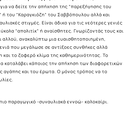
 για να δείτε την απήχηση της “παρεξήγησης του
ς” ή του “Καραγκιόζη” του Σαββόπουλου αλλά και
υλιακές στιγμές. Είναι άδικο για τις νεότερες γενιές
εύκολα “απολιτίκ” ή αναίσθητες. Γνωρίζοντάς τους και
αι αλλού, ανακαλύπτω μια ευαισθητοποιημένη,
γενιά που μεγάλωσε σε αντίξοες συνθήκες αλλά
η και το ζοφερό κλίμα της καθημερινότητας. Το
 να καταλάβει κάποιος την απήχηση των διαφορετικών
ς αγάπης και του έρωτα. Ο μόνος τρόπος να το
υλίες.
πιο παραγωγικό -συναυλιακά εννοώ- καλοκαίρι.