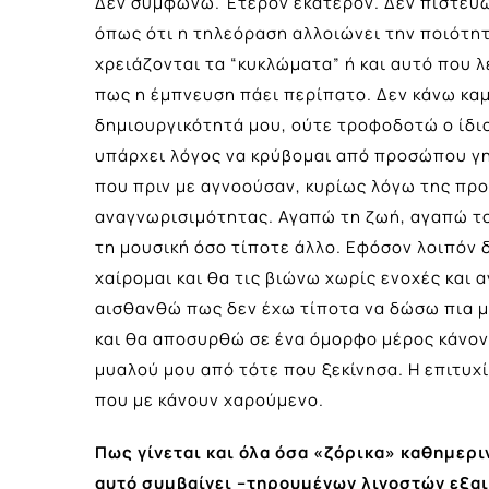
Δεν συμφωνώ. Έτερον εκάτερον. Δεν πιστεύω
όπως ότι η τηλεόραση αλλοιώνει την ποιότητ
χρειάζονται τα “κυκλώματα” ή και αυτό που λ
πως η έμπνευση πάει περίπατο. Δεν κάνω κα
δημιουργικότητά μου, ούτε τροφοδοτώ ο ίδιο
υπάρχει λόγος να κρύβομαι από προσώπου γη
που πριν με αγνοούσαν, κυρίως λόγω της προ
αναγνωρισιμότητας. Αγαπώ τη ζωή, αγαπώ τ
τη μουσική όσο τίποτε άλλο. Εφόσον λοιπόν 
χαίρομαι και θα τις βιώνω χωρίς ενοχές και 
αισθανθώ πως δεν έχω τίποτα να δώσω πια μ
και θα αποσυρθώ σε ένα όμορφο μέρος κάνοντ
μυαλού μου από τότε που ξεκίνησα. Η επιτυχ
που με κάνουν χαρούμενο.
Πως γίνεται και όλα όσα «ζόρικα» καθημερι
αυτό συμβαίνει –τηρουμένων λιγοστών εξαιρ