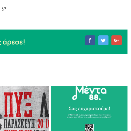
.gr
 άρεσε!
Facebook
Twitter
Goog