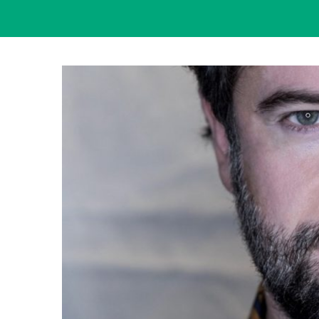
View
Larger
Image