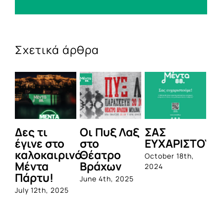
Σχετικά άρθρα
Δες τι
Οι Πυξ Λαξ
ΣΑΣ
BI
έγινε στο
στο
ΕΥΧΑΡΙΣΤΟΥΜ
1η
καλοκαιρινό
Θέατρο
ο
October 18th,
Μέντα
Βράχων
σ
2024
Πάρτυ!
πρ
June 4th, 2025
απ
July 12th, 2025
Q
Jun