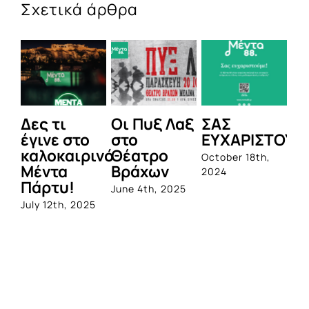
Σχετικά άρθρα
Δες τι
Οι Πυξ Λαξ
ΣΑΣ
BI
έγινε στο
στο
ΕΥΧΑΡΙΣΤΟΥΜ
1η
καλοκαιρινό
Θέατρο
ο
October 18th,
Μέντα
Βράχων
σ
2024
Πάρτυ!
πρ
June 4th, 2025
απ
July 12th, 2025
Q
Jun