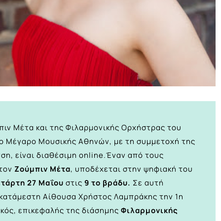
πιν Μέτα και της Φιλαρμονικής Ορχήστρας του
το Μέγαρο Μουσικής Αθηνών, με τη συμμετοχή της
η, είναι διαθέσιμη online.Έναν από τους
 τον
Ζούμπιν Μέτα
, υποδέχεται στην
ψηφιακή του
ετάρτη 27 Μαΐου
στις
9 το βράδυ.
Σε αυτή
κατάμεστη Αίθουσα Χρήστος Λαμπράκης την 1η
ικός, επικεφαλής της διάσημης
Φιλαρμονικής