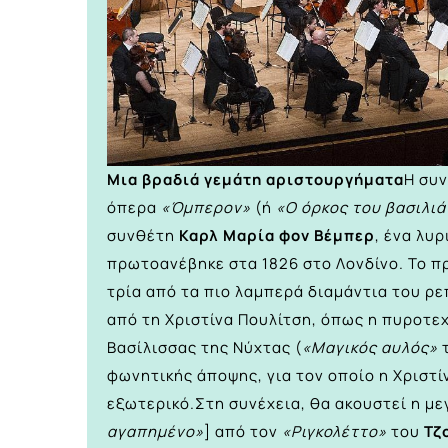
Μια βραδιά γεμάτη αριστουργήματα
Η συν
όπερα
«Όμπερον»
(ή
«Ο όρκος του βασιλι
συνθέτη
Καρλ Μαρία φον Βέμπερ
, ένα λυ
πρωτοανέβηκε στα 1826 στο Λονδίνο. Το 
τρία από τα πιο λαμπερά διαμάντια του ρ
από τη Χριστίνα Πουλίτση, όπως η πυροτε
Βασίλισσας της Νύχτας (
«Μαγικός αυλός»
φωνητικής άποψης, για τον οποίο η Χριστίν
εξωτερικό.Στη συνέχεια, θα ακουστεί η μεγ
αγαπημένο»
] από τον
«Ριγκολέττο»
του
Τζ