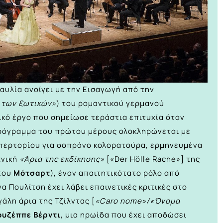
αυλία ανοίγει με την Εισαγωγή από την
ά των ξωτικών»
) του ρομαντικού γερμανού
ρικό έργο που σημείωσε τεράστια επιτυχία όταν
πρόγραμμα του πρώτου μέρους ολοκληρώνεται με
επερτορίου για σοπράνο κολορατούρα, ερμηνευμένα
χνική
«Άρια της εκδίκησης»
[«Der Ηölle Rache»] της
του
Μότσαρτ
), έναν απαιτητικότατο ρόλο από
α Πουλίτση έχει λάβει επαινετικές κριτικές στο
άλη άρια της Τζίλντας [
«Caro nome»/«Όνομα
ουζέππε Βέρντι
, μια ηρωίδα που έχει αποδώσει