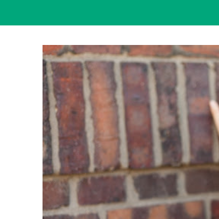
View
Larger
Image