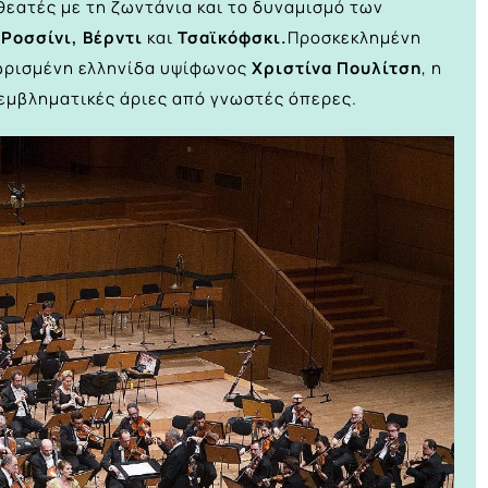
θεατές με τη ζωντάνια και το δυναμισμό των
Ροσσίνι, Βέρντι
και
Τσαϊκόφσκι.
Προσκεκλημένη
νωρισμένη ελληνίδα υψίφωνος
Χριστίνα Πουλίτση
, η
εμβληματικές άριες από γνωστές όπερες.