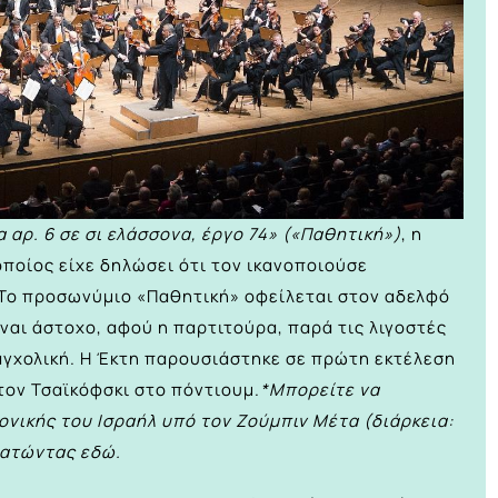
αρ. 6 σε σι ελάσσονα, έργο 74» («Παθητική»)
, η
 οποίος είχε δηλώσει ότι τον ικανοποιούσε
 Το προσωνύμιο «Παθητική» οφείλεται στον αδελφό
ναι άστοχο, αφού η παρτιτούρα, παρά τις λιγοστές
λαγχολική. Η Έκτη παρουσιάστηκε σε πρώτη εκτέλεση
 τον Τσαϊκόφσκι στο πόντιουμ.
*Μπορείτε να
νικής του Ισραήλ υπό τον Ζούμπιν Μέτα (διάρκεια:
 πατώντας
εδώ.