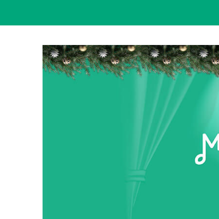
View
Larger
Image