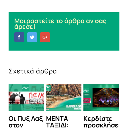
Μοιραστείτε το άρθρο αν σας
άρεσε!
Facebook
Twitter
Google+
Σχετικά άρθρα
Οι Πυξ Λαξ
ΜΕΝΤΑ
Κερδίστε
M
στον
ΤΑΞΙΔΙ:
προσκλήσεις
LI