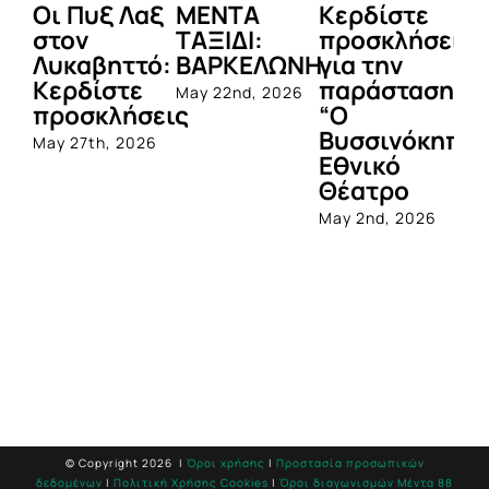
Οι Πυξ Λαξ
ΜΕΝΤΑ
Κερδίστε
M
στον
ΤΑΞΙΔΙ:
προσκλήσεις
LI
Λυκαβηττό:
ΒΑΡΚΕΛΩΝΗ
για την
Μ
Κερδίστε
παράσταση
Π
May 22nd, 2026
προσκλήσεις
“Ο
Apr
Βυσσινόκηπο
May 27th, 2026
Εθνικό
Θέατρο
May 2nd, 2026
© Copyright
2026 |
Όροι χρήσης
|
Προστασία προσωπικών
δεδομένων
|
Πολιτική Χρήσης Cookies
|
Όροι διαγωνισμών Mέντα 88