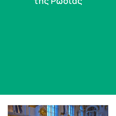
της Ρωσίας
View
Larger