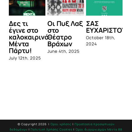
Δες τι
Οι Πυξ Λαξ
ΣΑΣ
BI
έγινε στο
στο
ΕΥΧΑΡΙΣΤΟΥΜ
1η
καλοκαιρινό
Θέατρο
ο
October 18th,
Μέντα
Βράχων
σ
2024
Πάρτυ!
πρ
June 4th, 2025
απ
July 12th, 2025
Q
Jun
© Copyright
2026 |
Όροι χρήσης
|
Προστασία προσωπικών
δεδομένων
|
Πολιτική Χρήσης Cookies
|
Όροι διαγωνισμών Mέντα 88