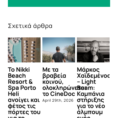
Σχετικά άρθρα
To Nikki
Με τα
Μάρκος
Δε
Beach
βραβεία
Χαϊδεμένος
έγ
Resort &
κοινού,
– Light
κα
Spa Porto
ολοκληρώνεται
Beam:
Μ
Heli
το CineDoc
Καμπάνια
Π
ανοίγει και
στήριξης
April 29th, 2026
Jul
φέτος τις
για το νέο
πόρτες του
άλμπουμ
για το
ενός