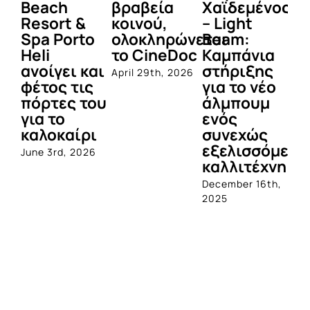
Beach
βραβεία
Χαϊδεμένος
έγ
Resort &
κοινού,
– Light
κα
Spa Porto
ολοκληρώνεται
Beam:
Μ
Heli
το CineDoc
Καμπάνια
Π
ανοίγει και
στήριξης
April 29th, 2026
Jul
φέτος τις
για το νέο
πόρτες του
άλμπουμ
για το
ενός
καλοκαίρι
συνεχώς
εξελισσόμενο
June 3rd, 2026
καλλιτέχνη
December 16th,
2025