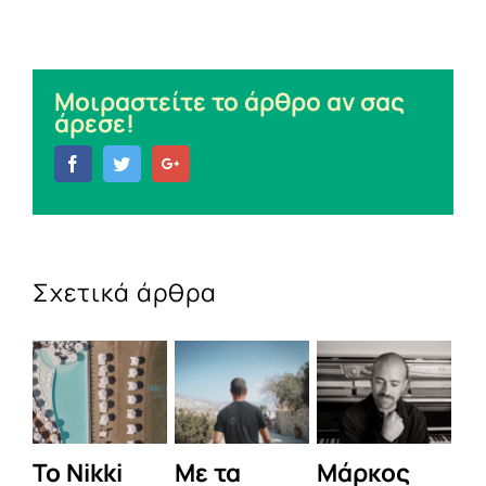
Μοιραστείτε το άρθρο αν σας
άρεσε!
Facebook
Twitter
Google+
Σχετικά άρθρα
To Nikki
Με τα
Μάρκος
Δε