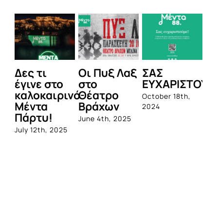
Δες τι
Οι Πυξ Λαξ
ΣΑΣ
BI
έγινε στο
στο
ΕΥΧΑΡΙΣΤΟΥΜ
1η
καλοκαιρινό
Θέατρο
ο
October 18th,
Μέντα
Βράχων
σε
2024
Πάρτυ!
πρ
June 4th, 2025
απ
July 12th, 2025
Q
Jun