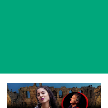
View
Larger
Image