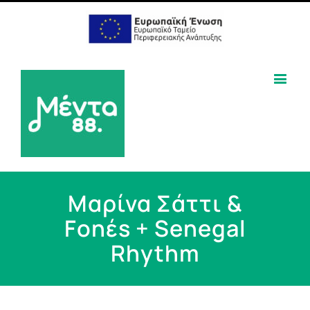
Μαρίνα Σάττι &
Fonέs + Senegal
Rhythm