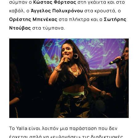
σύμπαν ο
Κώστας Φόρτσας
στη γκάιντα και στο
καβάλ, ο
Άγγελος Πολυχρόνου
στα κρουστά, ο
Ορέστης Μπενέκας
στα πλήκτρα και ο
Σωτήρης
Ντούβας
στα τύμπανα.
Το Yalla είναι λοιπόν μια παράσταση που δεν
έρχεται απλά να «ευλογήσει» τις διαδικτυακές