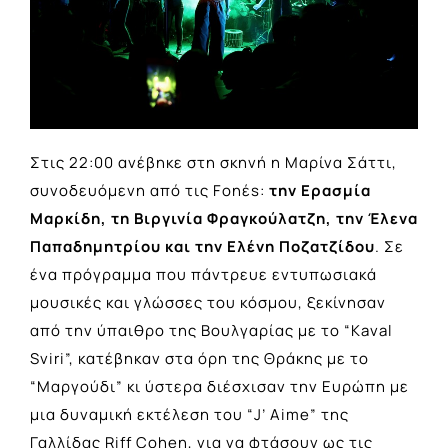
Στις 22:00 ανέβηκε στη σκηνή η Μαρίνα Σάττι,
συνοδευόμενη από τις Fonέs:
την Ερασμία
Μαρκίδη, τη Βιργινία Φραγκούλατζη, την Έλενα
Παπαδημητρίου και την Ελένη Ποζατζίδου
. Σε
ένα πρόγραμμα που πάντρευε εντυπωσιακά
μουσικές και γλώσσες του κόσμου, ξεκίνησαν
από την ύπαιθρο της Βουλγαρίας με το “Kaval
Sviri”, κατέβηκαν στα όρη της Θράκης με το
“Μαργούδι” κι ύστερα διέσχισαν την Ευρώπη με
μια δυναμική εκτέλεση του “J’ Aime” της
Γαλλίδας Riff Cohen, για να φτάσουν ως τις