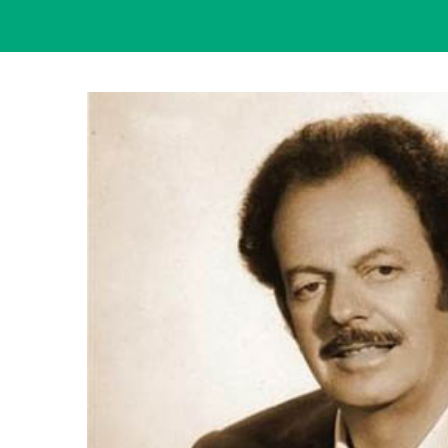
View
Larger
Image