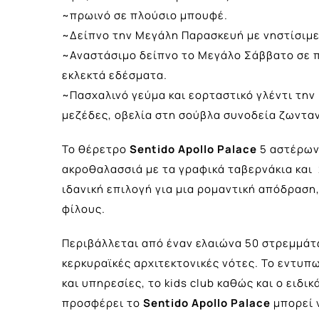
~πρωινό σε πλούσιο μπουφέ.
~Δείπνο την Μεγάλη Παρασκευή με νηστίσιμε
~Αναστάσιμο δείπνο το Μεγάλο Σάββατο σε 
εκλεκτά εδέσματα.
~Πασχαλινό γεύμα και εορταστικό γλέντι τη
μεζέδες, οβελία στη σούβλα συνοδεία ζωντα
Το θέρετρο
Sentido Apollo Palace
5 αστέρων
ακροθαλασσιά με τα γραφικά ταβερνάκια και 
ιδανική επιλογή για μια ρομαντική απόδραση
φίλους.
Περιβάλλεται από έναν ελαιώνα 50 στρεμμάτ
κερκυραϊκές αρχιτεκτονικές νότες. Το εντυπ
και υπηρεσίες, το kids club καθώς και ο ειδ
προσφέρει το
Sentido
Apollo Palace
μπορεί 