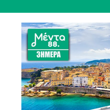
View
Larger
Image