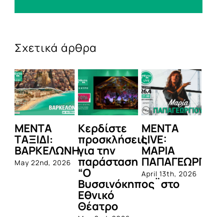
Σχετικά άρθρα
ΜΕΝΤΑ
Κερδίστε
MENTA
M
ΤΑΞΙΔΙ:
προσκλήσεις
LIVE:
Θ
ΒΑΡΚΕΛΩΝΗ
για την
ΜΑΡΙΑ
Κ
παράσταση
ΠΑΠΑΓΕΩΡΓΙΟ
π
May 22nd, 2026
“Ο
γι
April 13th, 2026
Βυσσινόκηπος¨στο
Μ
Εθνικό
Φ
Θέατρο
Mar