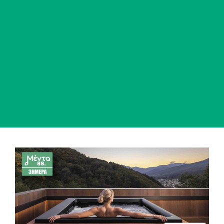
View
Larger
Image