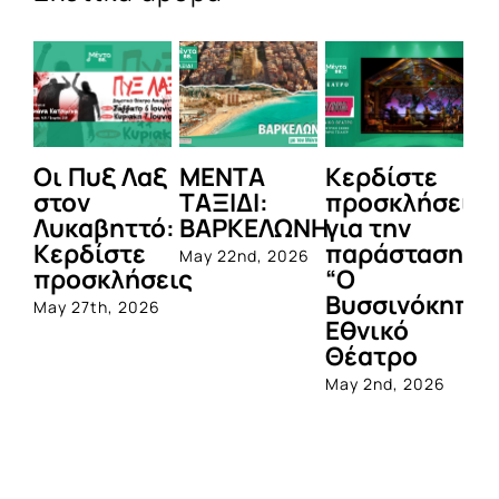
Οι Πυξ Λαξ
ΜΕΝΤΑ
Κερδίστε
M
στον
ΤΑΞΙΔΙ:
προσκλήσεις
LI
Λυκαβηττό:
ΒΑΡΚΕΛΩΝΗ
για την
Μ
Κερδίστε
παράσταση
Π
May 22nd, 2026
προσκλήσεις
“Ο
Apr
Βυσσινόκηπο
May 27th, 2026
Εθνικό
Θέατρο
May 2nd, 2026