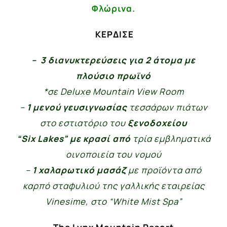
Φλώρινα.
ΚΕΡΔΙΣΕ
–
3 διανυκτερεύσεις
για 2 άτομα με
πλούσιο πρωϊνό
*σε
Deluxe
Mountain
View
Room
–
1 μενού γευσιγνωσίας
τεσσάρων πιάτων
στο εστιατόριο του
ξενοδοχείου
“
Six
Lakes
” με κρασί από
τρία εμβληματικά
οινοποιεία του νομού
–
1 χαλαρωτικό μασάζ
με προϊόντα από
καρπό σταφυλιού της γαλλικής εταιρείας
Vinesime
, στο “
White
Mist
Spa
”